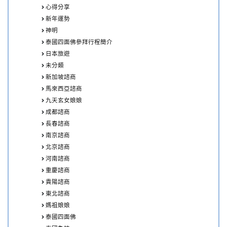
心得分享
新年運勢
神明
泰國四面佛參拜行程簡介
日本旅遊
未分類
新加坡諮商
馬來西亞諮商
九天玄女娘娘
成都諮商
長春諮商
南京諮商
北京諮商
河南諮商
重慶諮商
貴陽諮商
東北諮商
媽祖娘娘
泰國四面佛