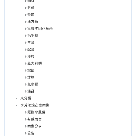
咖啡
茗茶
特調
漢方茶
無咖啡因花草茶
毛毛餐
主菜
配菜
沙拉
義大利麵
燉飯
炸物
兒童餐
湯品
未分類
李芳鴻諮商室案例
釋迦牟尼佛
有感而言
案例分享
公告