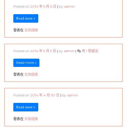
Posted on
2014 年 5 月 6 日
|
by
admin
Read more »
發表在
北京諮商
在
Posted on
2014 年 5 月 5 日
|
by
admin
|
有 1 則留言
〈是
黃
Read more »
大
仙
發表在
北京諮商
還
是
黃
半
Posted on
2014 年 4 月 30 日
|
by
admin
仙-
北
京
Read more »
諮
商〉
發表在
北京諮商
中