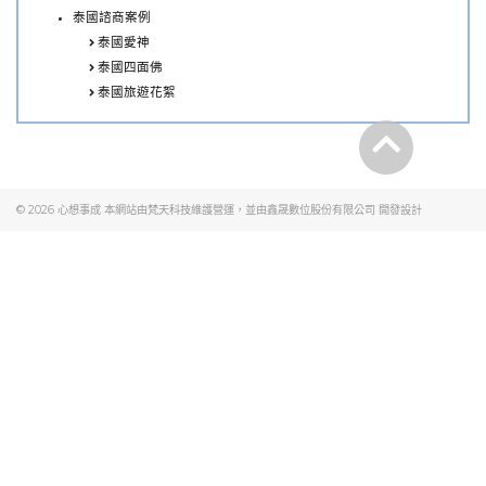
泰國諮商案例
泰國愛神
泰國四面佛
泰國旅遊花絮
© 2026
心想事成
本網站由梵天科技維護營運，並由
鑫晟數位股份有限公司
開發設計