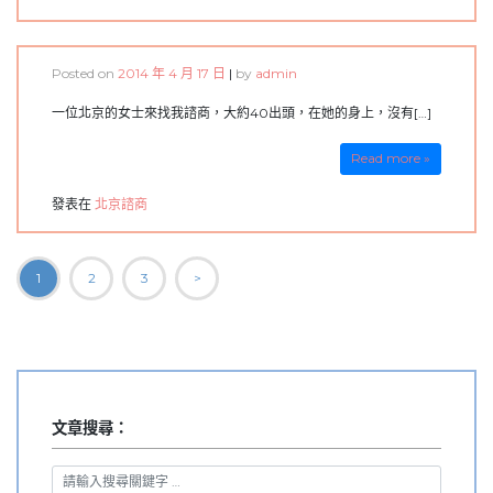
Posted on
2014 年 4 月 17 日
|
by
admin
一位北京的女士來找我諮商，大約40出頭，在她的身上，沒有[…]
Read more »
發表在
北京諮商
文
1
2
3
>
章
導
覽
文章搜尋：