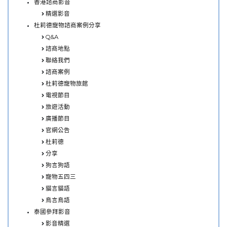
香港諮商影音
精選影音
杜莉德寵物諮商案例分享
Q&A
諮商地點
聯絡我們
諮商案例
杜莉德寵物旅館
電視節目
旅遊活動
廣播節目
官網公告
杜莉德
分享
狗言狗語
寵物五四三
貓言貓語
鳥言鳥語
泰國參拜影音
影音精選