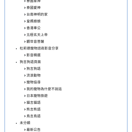
泰國象神
泰國愛神
台南神明的家
皇媽娘娘
香港車公
北極玄天上帝
觀世音菩薩
杜莉德寵物諮商影音分享
影音精選
狗言狗語頁面
狗言狗語
流浪動物
寵物協尋
我的寵物為什麼不說話
日本寵物旅遊
貓言貓語
熊言熊語
鳥言鳥語
未分類
最新公告