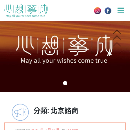
Skip
to
content
分類:
北京諮商
Posted on
2014 年 11 月 12 日
|
by
admin