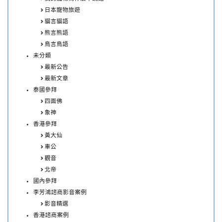
日本寵物旅遊
貓言貓語
熊言熊語
鳥言鳥語
未分類
最新公告
最新文章
泰國參拜
四面佛
象神
香港參拜
黃大仙
車公
觀音
北帝
國內參拜
李芳鴻諮商影音案例
影音精選
香港諮商案例