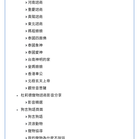
河南諮商
重慶諮商
貴陽諮商
東北諮商
媽祖娘娘
泰國四面佛
泰國象神
泰國愛神
台南神明的家
皇媽娘娘
香港車公
北極玄天上帝
觀世音菩薩
杜莉德寵物諮商影音分享
影音精選
狗言狗語頁面
狗言狗語
流浪動物
寵物協尋
我的寵物為什麼不說話