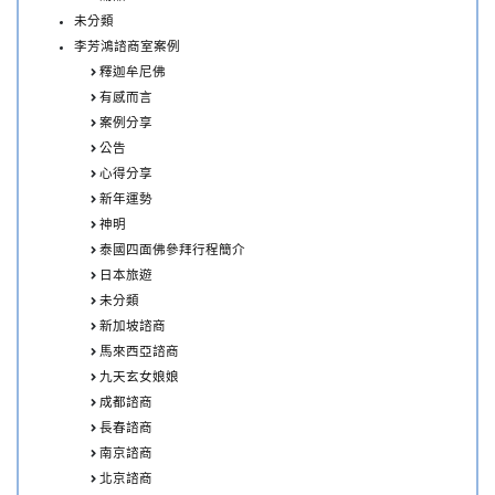
未分類
李芳鴻諮商室案例
釋迦牟尼佛
有感而言
案例分享
公告
心得分享
新年運勢
神明
泰國四面佛參拜行程簡介
日本旅遊
未分類
新加坡諮商
馬來西亞諮商
九天玄女娘娘
成都諮商
長春諮商
南京諮商
北京諮商