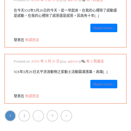
〈想
要
在今天103年3月29日的今天，從一早起床，在我的心裡除了感動還
有
是感動，在我的心裡除了感恩還是感恩。因為有十年[…]
個
家
Read more »
_
流
發表在
有感而言
浪
動
物
的
在
Posted on
2014 年 3 月 31 日
|
by
admin
|
有 2 則留言
家
〈329
動
太
103年3月29日太平流浪動物之家動土活動圓滿落幕，高雄[…]
土
平
大
流
典〉
Read more »
浪
中
動
發表在
有感而言
物
之
家
文
動
1
2
...
7
>
土
章
活
動