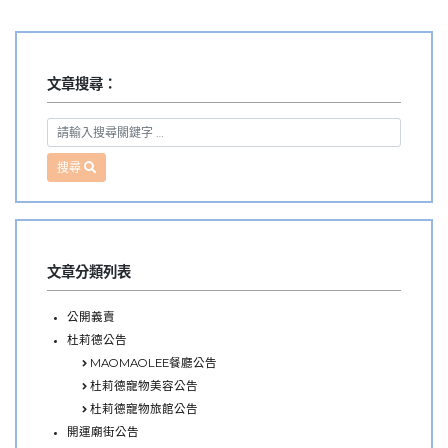
導
花
覽
絮〉
中
文章搜尋：
搜尋
文章分類列表
公開義賣
杜莉德公告
MAOMAOLEE餐廳公告
杜莉德寵物美容公告
杜莉德寵物旅館公告
開運廟街公告