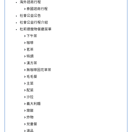
海外諮商行程
泰國諮商行程
社會公益公告
社會公益行程介紹
杜莉德寵物餐廳菜單
下午茶
咖啡
茗茶
特調
漢方茶
無咖啡因花草茶
毛毛餐
主菜
配菜
沙拉
義大利麵
燉飯
炸物
兒童餐
湯品