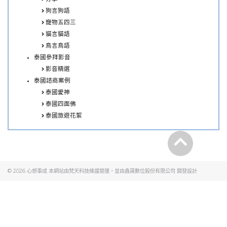
狗言狗語
寵物五四三
貓言貓語
鳥言鳥語
泰國參拜影音
影音精選
泰國諮商案例
泰國愛神
泰國四面佛
泰國旅遊花絮
© 2026
心想事成
本網站由梵天科技維護營運，並由
鑫晟數位股份有限公司
開發設計