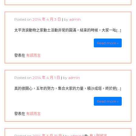
Posted on
2014 年 4 月 3 日
|
by
admin
太平流浪動物之家動土活動非常的圓滿，結束的時候，大家一吆[…]
Read more »
發表在
有感而言
Posted on
2014 年 4 月 1 日
|
by
admin
真的很開心，五年的努力，集合大家的力量，積沙成塔，終於把[…]
Read more »
發表在
有感而言
在
Posted on
2014 年 3 月 31 日
|
by
admin
|
有 1 則留言