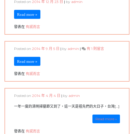
Posted on
2014 年 12 月 23 日
|
by
admin
Read more »
發表在
有感而言
在
Posted on
2014 年 9 月 5 日
|
by
admin
|
有 1 則留言
〈自
助-
Read more »
人
助-
發表在
有感而言
天
助-
神
明
Posted on
2014 年 4 月 4 日
|
by
admin
擔
不
一年一度的清明掃墓節又到了，這一天是祖先們的大日子，台灣[…]
起〉
中
Read more »
發表在
有感而言