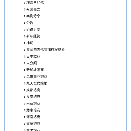
釋迦牟尼佛
有感而言
案例分享
公告
心得分享
新年運勢
神明
泰國四面佛參拜行程簡介
日本旅遊
未分類
新加坡諮商
馬來西亞諮商
九天玄女娘娘
成都諮商
長春諮商
南京諮商
北京諮商
河南諮商
重慶諮商
貴陽諮商