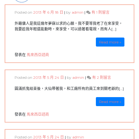
在
Posted on
2013 年 6 月 18 日
|
by
admin
|
有 1 則留言
〈外
籍
外籍傭人是我這幾年夢寐以求的心願，我不要等我老了在來享受，
傭
我要趁我年輕還能動時，來享受，可以過著看電視，而有人[…]
人-
馬
Read more »
來
西
發表在
馬來西亞諮商
亞
諮
商-
黃
在
Posted on
2013 年 5 月 24 日
|
by
admin
|
有 2 則留言
大
〈馬
仙
來
圓滿抓鬼結束後，大仙帶著我，和工廠所有的員工來到關老爺的[…]
與
西
四
亞
面
Read more »
抓
佛〉
鬼
中
發表在
馬來西亞諮商
(六)-
馬
來
西
Posted on
2013 年 5 月 24 日
|
by
admin
亞