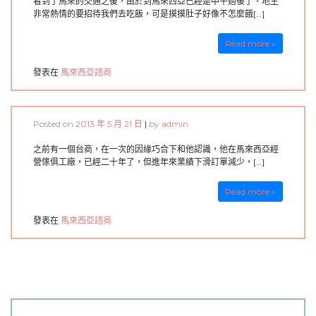
來
看到了馬來的交通之後，由於到馬來西亞已經是中午過後了，地主
西
非常熱情的要招待我們去吃飯，可是摸摸肚子好像不怎麼餓[…]
亞
抓
Read more »
鬼
（二）-
發表在
馬來西亞諮商
馬
來
西
亞
Posted on
2013 年 5 月 21 日
|
by
admin
旅
遊〉
之前有一個台商，在一次的因緣巧合下和他認識，他在馬來西亞經
中
營傢俱工廠，已經二十年了，但進年來業績下滑訂單減少，[…]
Read more »
發表在
馬來西亞諮商