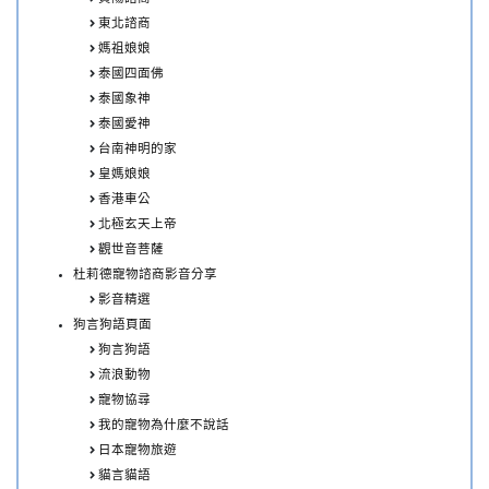
東北諮商
媽祖娘娘
泰國四面佛
泰國象神
泰國愛神
台南神明的家
皇媽娘娘
香港車公
北極玄天上帝
觀世音菩薩
杜莉德寵物諮商影音分享
影音精選
狗言狗語頁面
狗言狗語
流浪動物
寵物協尋
我的寵物為什麼不說話
日本寵物旅遊
貓言貓語