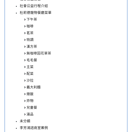
社會公益行程介紹
杜莉德寵物餐廳菜單
下午茶
咖啡
茗茶
特調
漢方茶
無咖啡因花草茶
毛毛餐
主菜
配菜
沙拉
義大利麵
燉飯
炸物
兒童餐
湯品
未分類
李芳鴻諮商室案例