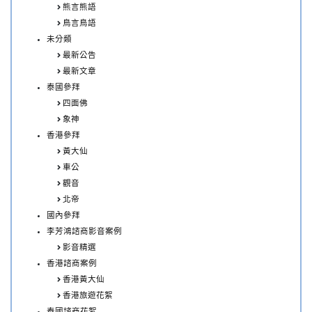
熊言熊語
鳥言鳥語
未分類
最新公告
最新文章
泰國參拜
四面佛
象神
香港參拜
黃大仙
車公
觀音
北帝
國內參拜
李芳鴻諮商影音案例
影音精選
香港諮商案例
香港黃大仙
香港旅遊花絮
泰國諮商花絮