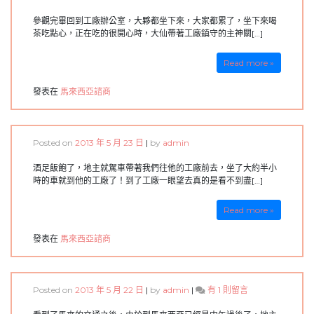
旅
參觀完畢回到工廠辦公室，大夥都坐下來，大家都累了，坐下來喝
遊〉
茶吃點心，正在吃的很開心時，大仙帶著工廠鎮守的主神關[…]
中
Read more »
發表在
馬來西亞諮商
Posted on
2013 年 5 月 23 日
|
by
admin
酒足飯飽了，地主就駕車帶著我們往他的工廠前去，坐了大約半小
時的車就到他的工廠了！到了工廠一眼望去真的是看不到盡[…]
Read more »
發表在
馬來西亞諮商
在
Posted on
2013 年 5 月 22 日
|
by
admin
|
有 1 則留言
〈馬