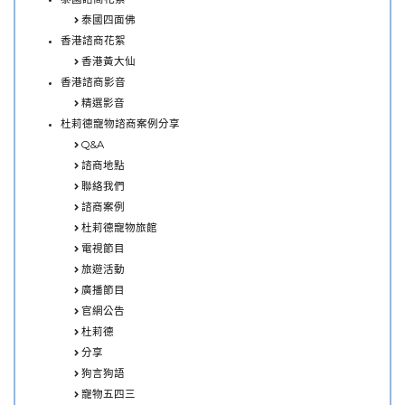
泰國四面佛
香港諮商花絮
香港黃大仙
香港諮商影音
精選影音
杜莉德寵物諮商案例分享
Q&A
諮商地點
聯絡我們
諮商案例
杜莉德寵物旅館
電視節目
旅遊活動
廣播節目
官網公告
杜莉德
分享
狗言狗語
寵物五四三