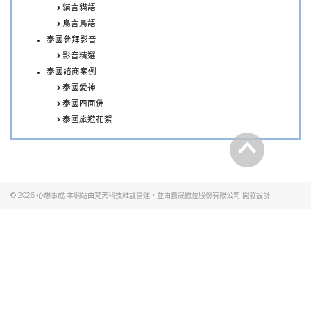
貓言貓語
鳥言鳥語
泰國參拜影音
影音精選
泰國諮商案例
泰國愛神
泰國四面佛
泰國旅遊花絮
© 2026
心想事成
本網站由梵天科技維護營運，並由
鑫晟數位股份有限公司
開發設計