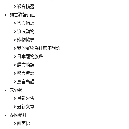
影音精選
狗言狗語頁面
狗言狗語
流浪動物
寵物協尋
我的寵物為什麼不說話
日本寵物旅遊
貓言貓語
熊言熊語
鳥言鳥語
未分類
最新公告
最新文章
泰國參拜
四面佛