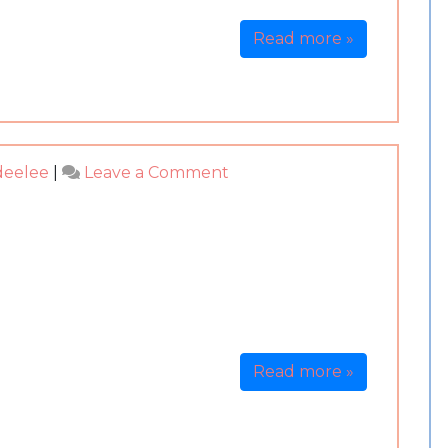
商-
出
Read more »
家
on
deelee
|
Leave a Comment
泰
國
四
面
佛
諮
商-
想
Read more »
東
想
西