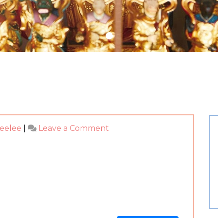
on
deelee
|
Leave a Comment
泰
國
四
面
佛
諮
商-