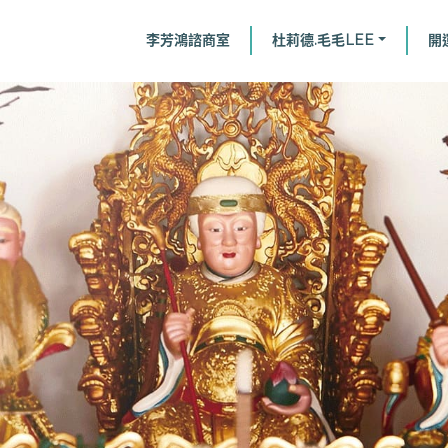
李芳鴻諮商室
杜莉德.毛毛LEE
開