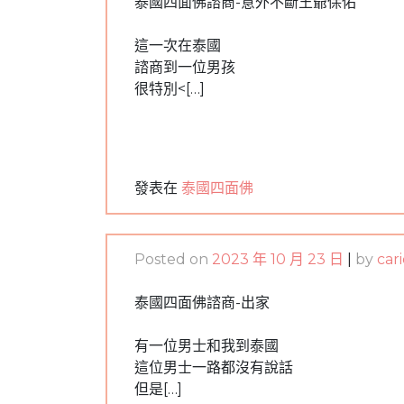
泰國四面佛諮商-意外不斷王爺保佑
這一次在泰國
諮商到一位男孩
很特別<[…]
發表在
泰國四面佛
Posted on
2023 年 10 月 23 日
|
by
car
泰國四面佛諮商-出家
有一位男士和我到泰國
這位男士一路都沒有說話
但是[…]