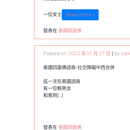
一位女士
Read more »
發表在
泰國四面佛
Posted on
2023 年 10 月 27 日
|
by
car
泰國四面佛諮商-社交障礙中西合併
這一次在泰國諮商
有一位輕熟女
和我到[…]
發表在
泰國四面佛