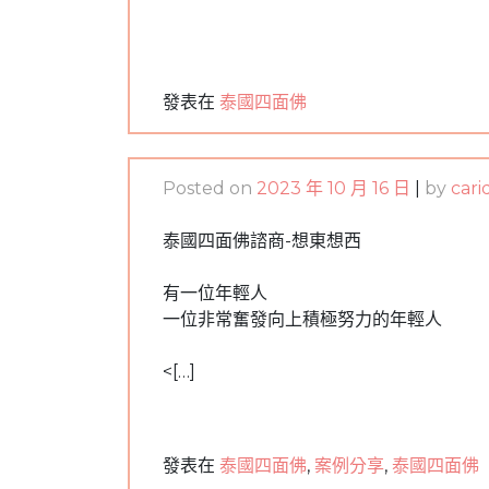
發表在
泰國四面佛
Posted on
2023 年 10 月 16 日
|
by
cari
泰國四面佛諮商-想東想西
有一位年輕人
一位非常奮發向上積極努力的年輕人
<[…]
發表在
泰國四面佛
,
案例分享
,
泰國四面佛