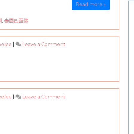
花
Read more »
錢
買
例
,
泰國四面佛
命
on
eelee
|
Leave a Comment
泰
國
四
面
佛
諮
商-
on
eelee
|
Leave a Comment
神
泰
明
國
就
四
在
面
我
佛