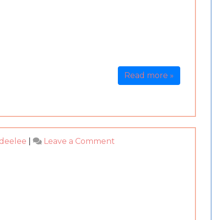
國
四
面
佛
諮
商-
意
Read more »
外
不
斷
王
爺
on
ideelee
|
Leave a Comment
保
泰
佑
國
四
面
佛
諮