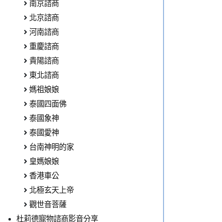
南京諮商
北京諮商
河南諮商
重慶諮商
貴陽諮商
東北諮商
媽祖娘娘
泰國四面佛
泰國象神
泰國愛神
台南神明的家
皇媽娘娘
香港車公
北極玄天上帝
觀世音菩薩
杜莉德寵物諮商影音分享