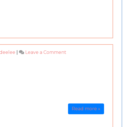
們
諮
的
商-
旁
濟
邊
公
師
父
on
ideelee
|
Leave a Comment
泰
國
四
面
佛
諮
商-
社
Read more »
交
障
礙