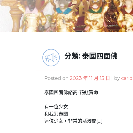
分類:
泰國四面佛
Posted on
2023 年 11 月 15 日
|
by
cari
泰國四面佛諮商-花錢買命
有一位少女
和我到泰國
這位少女，非常的活潑開[…]