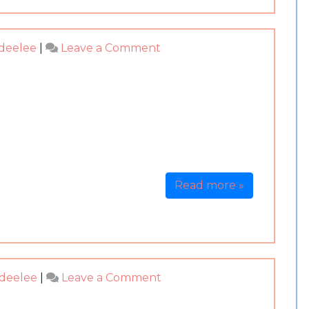
中
西
on
ideelee
|
Leave a Comment
合
泰
併
國
四
面
佛
諮
商-
腦
Read more »
子
一
片
空
白
on
ideelee
|
Leave a Comment
泰