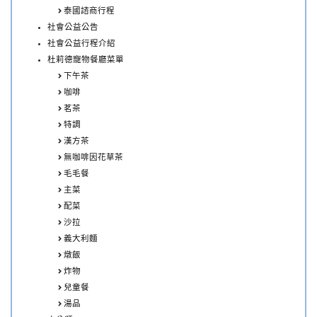
泰國諮商行程
社會公益公告
社會公益行程介紹
杜莉德寵物餐廳菜單
下午茶
咖啡
茗茶
特調
漢方茶
無咖啡因花草茶
毛毛餐
主菜
配菜
沙拉
義大利麵
燉飯
炸物
兒童餐
湯品