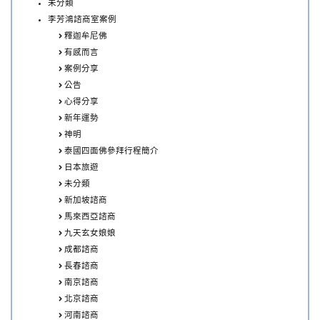
未分類
李芳鴻諮商室案例
釋迦牟尼佛
有感而言
案例分享
公告
心得分享
新年運勢
神明
泰國四面佛參拜行程簡介
日本旅遊
未分類
新加坡諮商
馬來西亞諮商
九天玄女娘娘
成都諮商
長春諮商
南京諮商
北京諮商
河南諮商