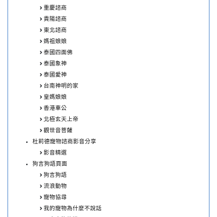
重慶諮商
貴陽諮商
東北諮商
媽祖娘娘
泰國四面佛
泰國象神
泰國愛神
台南神明的家
皇媽娘娘
香港車公
北極玄天上帝
觀世音菩薩
杜莉德寵物諮商影音分享
影音精選
狗言狗語頁面
狗言狗語
流浪動物
寵物協尋
我的寵物為什麼不說話