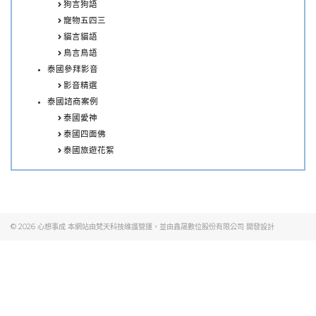
狗言狗語
寵物五四三
貓言貓語
鳥言鳥語
泰國參拜影音
影音精選
泰國諮商案例
泰國愛神
泰國四面佛
泰國旅遊花絮
© 2026
心想事成
本網站由梵天科技維護營運，並由
鑫晟數位股份有限公司
開發設計