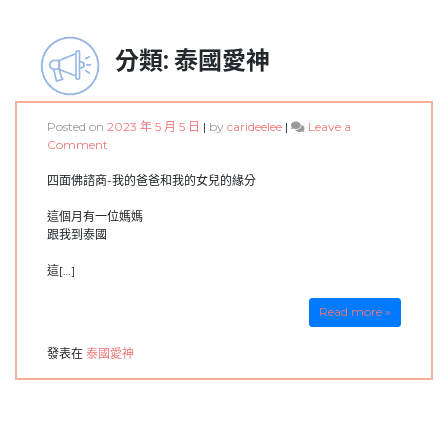
分類:
泰國愛神
Posted on
2023 年 5 月 5 日
|
by
carideelee
|
Leave a
on
Comment
四
面
四面佛諮商-我的爸爸和我的女兒的緣分
佛
諮
這個月有一位媽媽
商-
跟我到泰國
我
的
這[…]
爸
爸
Read more »
和
我
發表在
泰國愛神
的
女
兒
的
緣