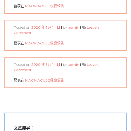
專
新
業
菜
發表在
MAOMAOLEE餐廳公告
洗
單
澡
美
國
頂
Posted on
2020 年 1 月 14 日
|
by
admin
|
Leave a
級
on
Comment
翼
新
板
菜
發表在
MAOMAOLEE餐廳公告
來
單
囉
櫻
桃
鴨
Posted on
2020 年 1 月 14 日
|
by
admin
|
Leave a
胸
on
Comment
來
新
囉
菜
發表在
MAOMAOLEE餐廳公告
單
海
陸
雙
拼
來
囉
文章搜尋：