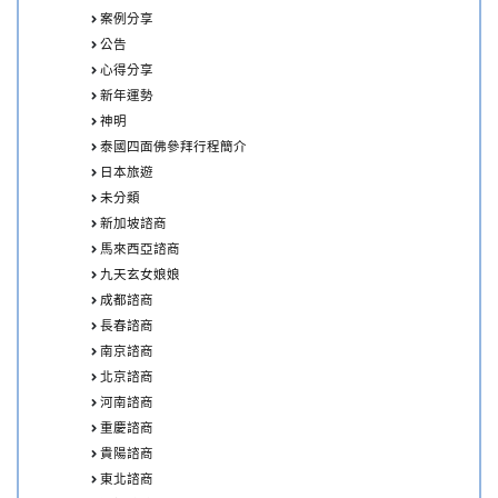
案例分享
公告
心得分享
新年運勢
神明
泰國四面佛參拜行程簡介
日本旅遊
未分類
新加坡諮商
馬來西亞諮商
九天玄女娘娘
成都諮商
長春諮商
南京諮商
北京諮商
河南諮商
重慶諮商
貴陽諮商
東北諮商