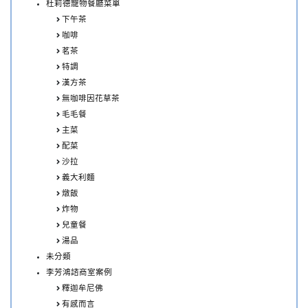
杜莉德寵物餐廳菜單
下午茶
咖啡
茗茶
特調
漢方茶
無咖啡因花草茶
毛毛餐
主菜
配菜
沙拉
義大利麵
燉飯
炸物
兒童餐
湯品
未分類
李芳鴻諮商室案例
釋迦牟尼佛
有感而言