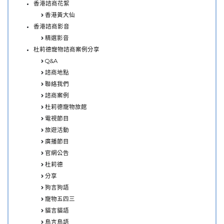
香港諮商花絮
香港黃大仙
香港諮商影音
精選影音
杜莉德寵物諮商案例分享
Q&A
諮商地點
聯絡我們
諮商案例
杜莉德寵物旅館
電視節目
旅遊活動
廣播節目
官網公告
杜莉德
分享
狗言狗語
寵物五四三
貓言貓語
鳥言鳥語