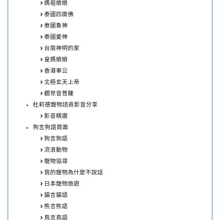
媽祖娘娘
泰國四面佛
泰國象神
泰國愛神
台南神明的家
皇媽娘娘
香港車公
北極玄天上帝
觀世音菩薩
杜莉德寵物諮商影音分享
影音精選
狗言狗語頁面
狗言狗語
流浪動物
寵物協尋
我的寵物為什麼不說話
日本寵物旅遊
貓言貓語
熊言熊語
鳥言鳥語