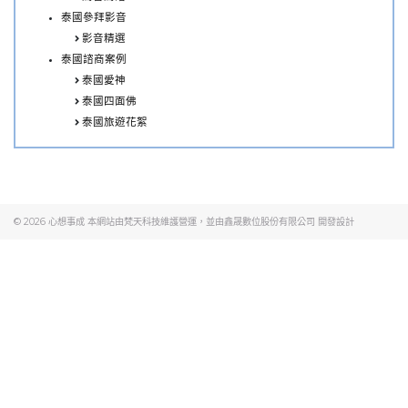
泰國參拜影音
影音精選
泰國諮商案例
泰國愛神
泰國四面佛
泰國旅遊花絮
© 2026
心想事成
本網站由梵天科技維護營運，並由
鑫晟數位股份有限公司
開發設計