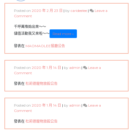
Posted on
2020 年 2 月 23 日
|
by
carideelee
|
Leave a
on
Comment
儲
值
千呼萬喚始出來～～
活
儲值活動我又來啦～～
Read more »
動
第
發表在
MAOMAOLEE餐廳公告
二
波
來
囉！！
Posted on
2020 年 1 月 14 日
|
by
admin
|
Leave a
on
Comment
寵
物
發表在
杜莉德寵物旅館公告
住
宿
公
告
Posted on
2020 年 1 月 14 日
|
by
admin
|
Leave a
on
Comment
寵
物
發表在
杜莉德寵物旅館公告
安
親