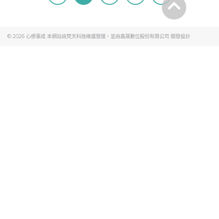
© 2026
心想事成
本網站由梵天科技維護營運，並由
鑫晟數位股份有限公司
開發設計