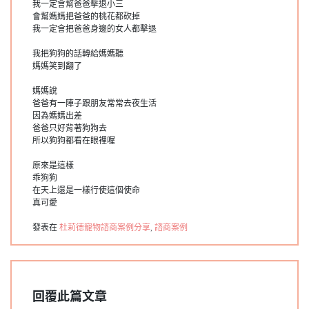
我一定會幫爸爸擊退小三
會幫媽媽把爸爸的桃花都砍掉
我一定會把爸爸身邊的女人都擊退
我把狗狗的話轉給媽媽聽
媽媽笑到翻了
媽媽說
爸爸有一陣子跟朋友常常去夜生活
因為媽媽出差
爸爸只好背著狗狗去
所以狗狗都看在眼裡喔
原來是這樣
乖狗狗
在天上還是一樣行使這個使命
真可愛
發表在
杜莉德寵物諮商案例分享
,
諮商案例
回覆此篇文章