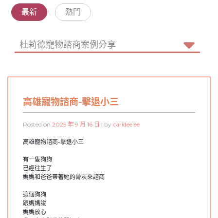
最新
熱門
杜莉德寵物諮商案例分享
高雄寵物諮商-擊退小三
Posted on
2025 年 9 月 16 日
|
by
carideelee
高雄寵物諮商-擊退小三
有一隻狗狗
已經往生了
媽媽和爸爸帶著她的骨灰來諮商
這個狗狗
跟媽媽說
媽媽放心