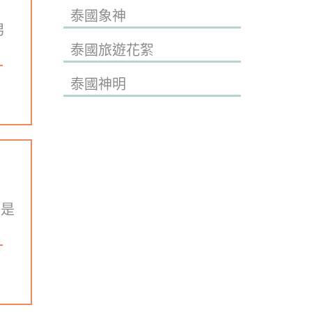
泰國象神
男
泰國旅遊花絮
泰國神明
友是