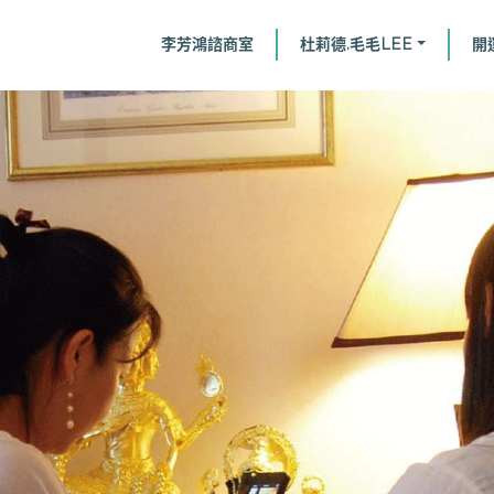
李芳鴻諮商室
杜莉德.毛毛LEE
開